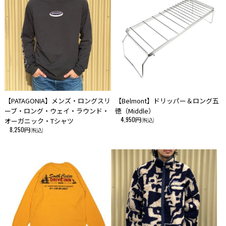
サイトよりご注文を頂いた時点で、まれに実店舗にて完売し欠品の場合が
ございます。 今後の入荷予定を確認して入荷が困難な場合は、誠に勝手
ながらご注文をキャンセルとさせて頂きます。 在庫管理は、できる限り
リアルタイムな更新を心がけておりますが、万一欠品の際はご了承下さ
い。
・こちらの商品は、初期の製品不良以外での返品・交換はお断りさせて頂
いております。あらかじめご了承ください。
【PATAGONIA】メンズ・ロングスリ
【Belmont】ドリッパー＆ロング五
ーブ・ロング・ウェイ・ラウンド・
徳（Middle）
4,950円
オーガニック・Tシャツ
(税込)
8,250円
(税込)