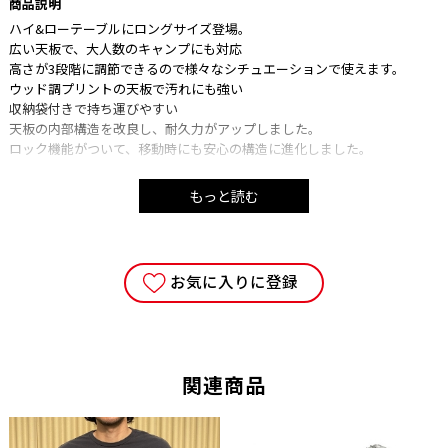
商品説明
ハイ&ローテーブルにロングサイズ登場。
広い天板で、大人数のキャンプにも対応
高さが3段階に調節できるので様々なシチュエーションで使えます。
ウッド調プリントの天板で汚れにも強い
収納袋付きで持ち運びやすい
天板の内部構造を改良し、耐久力がアップしました。
ロック機能がついて、移動時にも安心の構造に進化しました。
もっと読む
■サイズ/幅81x奥行100x高さ35.5/50/60cm
■重量/6.1kg
■素材/アルミ
■収納サイズ/100x40.5x9.5cm
お気に入りに登録
■カラー/ダークブラウンxブラック
■付属品/収納袋
■注意事項
関連商品
・ご使用の端末により、実物とは多少色合い等が異なって見える場合がご
ざいます。予めご了承下さい。
・当サイトに掲載している商品は、実店舗でも同時に販売しております。