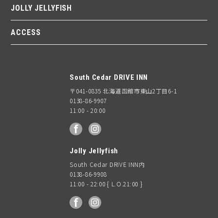
JOLLY JELLYFISH
ACCESS
South Cedar DRIVE INN
〒041-0835 北海道函館市東山2丁目6-1
0138-86-9907
11:00 - 20:00
facebook
Instagram
Jolly Jellyfish
South Cedar DRIVE INN内
0138-86-9908
11:00 - 22:00 { L.O.21:00 }
facebook
Instagram