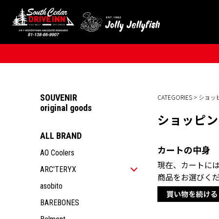
SOUVENIR
CATEGORIES
> ショ
original goods
ショッピン
ALL BRAND
カートの中身
AO Coolers
現在、カートに
ARC'TERYX
商品をお選びく
ALL ITEM
asobito
MEN
BAREBONES
WOMEN
ALL ITEM