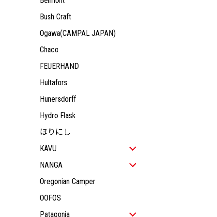
Belmont
KIDS
JACKET
ALL ITEM
OUTDOOR GEAR
TOPS
JACKET
ALL ITEM
Bush Craft
ACCESSORY
PANTS
TOPS
JACKET
Ogawa(CAMPAL JAPAN)
PANTS
TOPS
Chaco
PANTS
FEUERHAND
Hultafors
Hunersdorff
Hydro Flask
ほりにし
KAVU
ALL ITEM
NANGA
MEN
ALL ITEM
Oregonian Camper
WOMEN
ALL ITEM
MEN
OOFOS
KIDS
JACKET
ALL ITEM
WOMEN
ALL ITEM
OUTDOOR GEAR
TOPS
JACKET
ALL ITEM
Patagonia
KIDS
JACKET
ALL ITEM