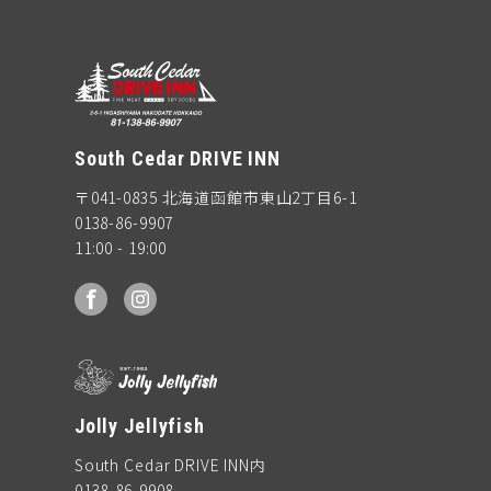
South Cedar DRIVE INN
〒041-0835 北海道函館市東山2丁目6-1
0138-86-9907
11:00 - 19:00
facebook
Instagram
Jolly Jellyfish
South Cedar DRIVE INN内
0138-86-9908