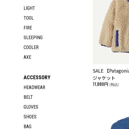
LIGHT
TOOL
FIRE
SLEEPING
COOLER
AXE
SALE 【Patag
ジャケット
ACCESSORY
11,880円
(税込)
HEADWEAR
BELT
GLOVES
SHOES
BAG