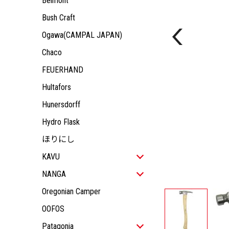
Belmont
KIDS
JACKET
ALL ITEM
OUTDOOR GEAR
TOPS
JACKET
ALL ITEM
Bush Craft
ACCESSORY
PANTS
TOPS
JACKET
Ogawa(CAMPAL JAPAN)
PANTS
TOPS
Chaco
PANTS
FEUERHAND
Hultafors
Hunersdorff
Hydro Flask
ほりにし
KAVU
ALL ITEM
NANGA
MEN
ALL ITEM
Oregonian Camper
WOMEN
ALL ITEM
MEN
OOFOS
KIDS
JACKET
ALL ITEM
WOMEN
ALL ITEM
OUTDOOR GEAR
TOPS
JACKET
ALL ITEM
Patagonia
KIDS
JACKET
ALL ITEM