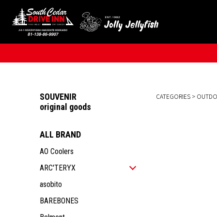
SOUVENIR
CATEGORIES
>
OUTD
original goods
ALL BRAND
AO Coolers
ARC'TERYX
ALL ITEM
asobito
MEN
BAREBONES
WOMEN
ALL ITEM