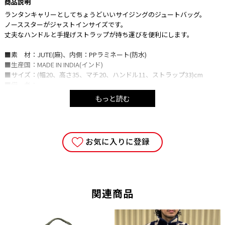
商品説明
ランタンキャリーとしてちょうどいいサイジングのジュートバッグ。
ノーススターがジャストインサイズです。
丈夫なハンドルと手提げストラップが持ち運びを便利にします。
■素 材：JUTE(麻)、内側：PPラミネート(防水)
■生産国：MADE IN INDIA(インド)
■サイズ：(幅20、高さ35、マチ20、ハンドル11、ストラップ33)cm
■備 考：
※サイズは実測値になります。多少の誤差はご容赦ください。
もっと読む
■注意事項
・ご使用の端末により、実物とは多少色合い等が異なって見える場合がご
ざいます。予めご了承下さい。
お気に入りに登録
・当サイトに掲載している商品は、実店舗でも同時に販売しております。
サイトよりご注文を頂いた時点で、まれに実店舗にて完売し欠品の場合が
ございます。 今後の入荷予定を確認して入荷が困難な場合は、誠に勝手
ながらご注文をキャンセルとさせて頂きます。 在庫管理は、できる限り
リアルタイムな更新を心がけておりますが、万一欠品の際はご了承下さ
関連商品
い。
・こちらの商品は、初期の製品不良以外での返品・交換はお断りさせて頂
いております。あらかじめご了承ください。