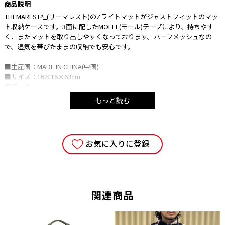
商品説明
THEMAREST社(サーマレスト)のZライトマットがジャストフィットのマッ
ト収納ケースです。3面に配したMOLLE(モール)テープにより、持ちやす
く、またマットを取り出しやすくなっております。ハーフメッシュなの
で、湿気を帯びたままの収納でも安心です。
■生産国：MADE IN CHINA(中国)
■サイズ：16×16×63cm
■備 考：
※サイズは実測値になります。多少の誤差はご容赦ください。
もっと読む
※モニターによって色の見え方が異なる場合があります。
※商品によって柄の出方が異なる場合がございます。
■注意事項
お気に入りに登録
・ご使用の端末により、実物とは多少色合い等が異なって見える場合がご
ざいます。予めご了承下さい。
・当サイトに掲載している商品は、実店舗でも同時に販売しております。
サイトよりご注文を頂いた時点で、まれに実店舗にて完売し欠品の場合が
ございます。 今後の入荷予定を確認して入荷が困難な場合は、誠に勝手
関連商品
ながらご注文をキャンセルとさせて頂きます。 在庫管理は、できる限り
リアルタイムな更新を心がけておりますが、万一欠品の際はご了承下さ
い。