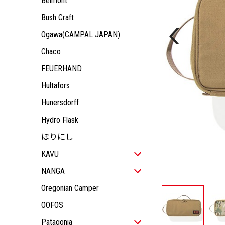
Belmont
KIDS
JACKET
ALL ITEM
OUTDOOR GEAR
TOPS
JACKET
ALL ITEM
Bush Craft
ACCESSORY
PANTS
TOPS
JACKET
Ogawa(CAMPAL JAPAN)
PANTS
TOPS
Chaco
PANTS
FEUERHAND
Hultafors
Hunersdorff
Hydro Flask
ほりにし
KAVU
ALL ITEM
NANGA
MEN
ALL ITEM
Oregonian Camper
WOMEN
ALL ITEM
MEN
OOFOS
KIDS
JACKET
ALL ITEM
WOMEN
ALL ITEM
OUTDOOR GEAR
TOPS
JACKET
ALL ITEM
Patagonia
KIDS
JACKET
ALL ITEM