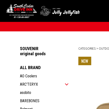
SOUVENIR
CATEGORIES
>
OUTD
original goods
ALL BRAND
AO Coolers
ARC'TERYX
ALL ITEM
asobito
MEN
BAREBONES
WOMEN
ALL ITEM