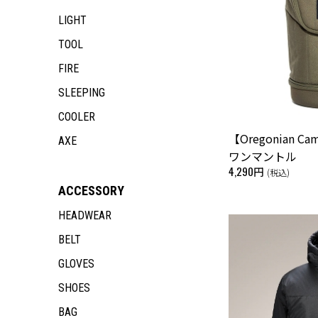
LIGHT
TOOL
FIRE
SLEEPING
COOLER
【Oregonian 
AXE
ワンマントル
4,290円
(税込)
ACCESSORY
HEADWEAR
BELT
GLOVES
SHOES
BAG