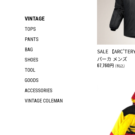
VINTAGE
TOPS
PANTS
BAG
SALE 【ARC'T
パーカ メンズ
SHOES
67,760円
(税込)
TOOL
GOODS
ACCESSORIES
VINTAGE COLEMAN