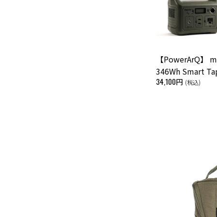
【PowerArQ】 
346Wh Smart Ta
34,100円
(税込)