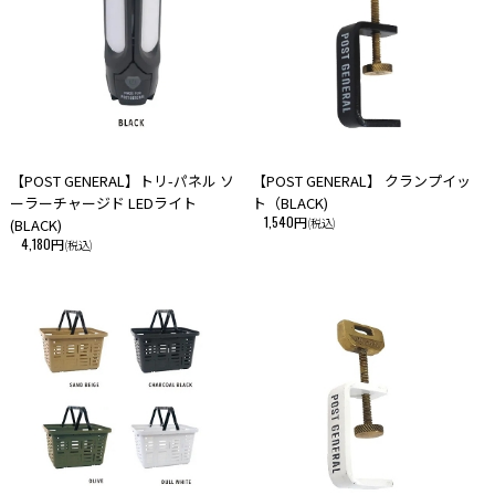
ながらご注文をキャンセルとさせて頂きます。 在庫管理は、できる限り
リアルタイムな更新を心がけておりますが、万一欠品の際はご了承下さ
い。
・こちらの商品は、初期の製品不良以外での返品・交換はお断りさせて頂
いております。あらかじめご了承ください。
【POST GENERAL】トリ-パネル ソ
【POST GENERAL】 クランプイッ
ーラーチャージド LEDライト
ト（BLACK)
1,540円
(BLACK)
(税込)
4,180円
(税込)