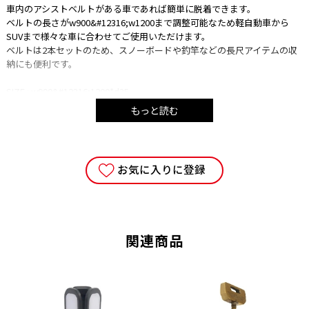
車内のアシストベルトがある車であれば簡単に脱着できます。
ベルトの長さがw900&#12316;w1200まで調整可能なため軽自動車から
SUVまで様々な車に合わせてご使用いただけます。
ベルトは2本セットのため、スノーボードや釣竿などの長尺アイテムの収
納にも便利です。
SIZE : w900&#12316;1200*d35
MATERIAL : POLYESTER
もっと読む
※2本セットでの販売です。
・火器・高温になるものは近づけないでください。
・直射日光が当たる場所で長期間保管しないでください。変色、変形の原
お気に入りに登録
因となります。
・洗濯機や乾燥機のご使用はお避けください。
・汚れた場合は、水拭き可能となります。
■注意事項
関連商品
・ご使用の端末により、実物とは多少色合い等が異なって見える場合がご
ざいます。予めご了承下さい。
・当サイトに掲載している商品は、実店舗でも同時に販売しております。
サイトよりご注文を頂いた時点で、まれに実店舗にて完売し欠品の場合が
ございます。 今後の入荷予定を確認して入荷が困難な場合は、誠に勝手