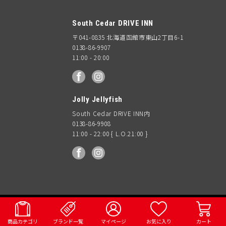
South Cedar DRIVE INN
〒041-0835 北海道函館市東山2丁目6-1
0138-86-9907
11:00 - 20:00
facebook
Instagram
Jolly Jellyfish
South Cedar DRIVE INN内
0138-86-9908
11:00 - 22:00 { L.O.21:00 }
facebook
Instagram
OUTDOOR
AO Coolers
WOMENS
KIDS & BABY
ACCESSORY
VINTAGE
MENS
© 2018 South Ceder DRIVE INN
GEAR
商品カテゴリ
ブランド一覧
マイページ
お気に入り
カート