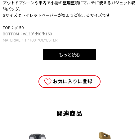
アウトドアシーンや車内で小物の整理整頓にマルチに使えるガジェット収
納バッグ。
Sサイズはトイレットペーパーがちょうど収まるサイズです。
TOP：φ150
BOTTOM：w130*d90*h160
MATERIAL：TP700 POLYESTER
・火器、高温になるものは近づけないでください。
もっと読む
・直射日光が当たる場所で長期間保管しないでください。変色、変形の原
因となります。
・洗濯機や乾燥機のご使用はお避けください。
・汚れた場合は、水拭き可能となります。
お気に入りに登録
■注意事項
・ご使用の端末により、実物とは多少色合い等が異なって見える場合がご
ざいます。予めご了承下さい。
・当サイトに掲載している商品は、実店舗でも同時に販売しております。
関連商品
サイトよりご注文を頂いた時点で、まれに実店舗にて完売し欠品の場合が
ございます。 今後の入荷予定を確認して入荷が困難な場合は、誠に勝手
ながらご注文をキャンセルとさせて頂きます。 在庫管理は、できる限り
リアルタイムな更新を心がけておりますが、万一欠品の際はご了承下さ