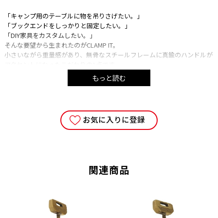
「キャンプ用のテーブルに物を吊りさげたい。」
「ブックエンドをしっかりと固定したい。」
「DIY家具をカスタムしたい。」
そんな要望から生まれたのがCLAMP IT。
小さいながら重量感があり、無骨なスチールフレームに真鍮のハンドルが
アクセントになったこだわりの1点です。
もっと読む
※作業用のクランプではありません。塗装ムラや小傷、真鍮のくすみも当
商品の風合いです。予めご了承下さい。
SIZE : w44*d20*h87
お気に入りに登録
MATERIAL : BRASS,STEEL
■注意事項
・ご使用の端末により、実物とは多少色合い等が異なって見える場合がご
ざいます。予めご了承下さい。
関連商品
・当サイトに掲載している商品は、実店舗でも同時に販売しております。
サイトよりご注文を頂いた時点で、まれに実店舗にて完売し欠品の場合が
ございます。 今後の入荷予定を確認して入荷が困難な場合は、誠に勝手
ながらご注文をキャンセルとさせて頂きます。 在庫管理は、できる限り
リアルタイムな更新を心がけておりますが、万一欠品の際はご了承下さ