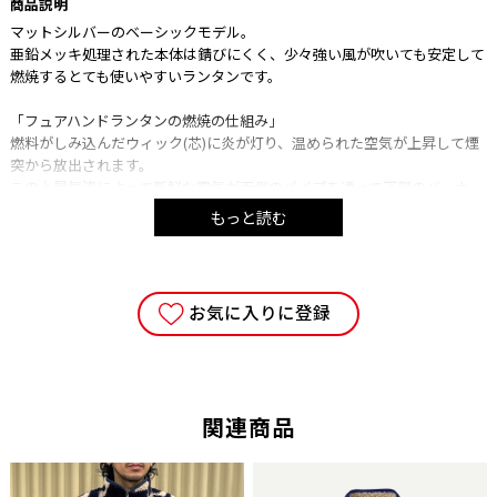
商品説明
マットシルバーのベーシックモデル。
亜鉛メッキ処理された本体は錆びにくく、少々強い風が吹いても安定して
燃焼するとても使いやすいランタンです。
「フュアハンドランタンの燃焼の仕組み」
燃料がしみ込んだウィック(芯)に炎が灯り、温められた空気が上昇して煙
突から放出されます。
この上昇気流によって新鮮な空気が両側のパイプを通って下部のバーナー
に送り込まれ燃焼を促進させるしくみです。
もっと読む
●本体寸法/ 15 × 26 cm
●重量/480g
●タンク容量/340ml
お気に入りに登録
●燃料/灯油、またはスターパラフィンオイル
●材質/本体:ガルバナイズドスチール
●燃焼時間/20時間以上
●明るさ/5W
関連商品
■注意事項
・ご使用の端末により、実物とは多少色合い等が異なって見える場合がご
ざいます。予めご了承下さい。