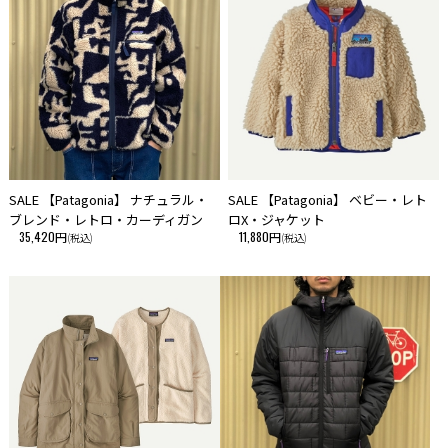
・当サイトに掲載している商品は、実店舗でも同時に販売しております。
サイトよりご注文を頂いた時点で、まれに実店舗にて完売し欠品の場合が
ございます。 今後の入荷予定を確認して入荷が困難な場合は、誠に勝手
ながらご注文をキャンセルとさせて頂きます。 在庫管理は、できる限り
リアルタイムな更新を心がけておりますが、万一欠品の際はご了承下さ
い。
・こちらの商品は、初期の製品不良以外での返品・交換はお断りさせて頂
いております。あらかじめご了承ください。
SALE 【Patagonia】 ナチュラル・
SALE 【Patagonia】 ベビー・レト
ブレンド・レトロ・カーディガン
ロX・ジャケット
35,420円
11,880円
(税込)
(税込)