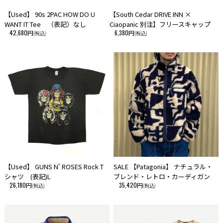
■注意事項
【Used】 90s 2PAC HOW DO U
【South Cedar DRIVE INN ×
WANT IT Tee （表記）なし
Ciaopanic 別注】フリースキャップ
・ご使用の端末により、実物とは多少色合い等が異なって見える場合がご
42,680円
6,380円
(税込)
(税込)
ざいますことを予めご了承下さい。
・海外製品における、屋外での使用を目的とした商品に関しまして、多少
の擦れ・欠け・傷は許容範囲内として製造・流通されていることが多いよ
うです。
そういった海外製品の特性を、予めご理解頂き、ご愛用いただけますよ
う、お願い申しあげます。
・当サイトに掲載している商品は、実店舗でも同時に販売しております。
【Used】 GUNS N' ROSES Rock T
SALE 【Patagonia】 ナチュラル・
サイトよりご注文を頂いた時点で稀に実店舗にて完売してしまい欠品して
シャツ (表記)L
ブレンド・レトロ・カーディガン
しまう場合がございます。
26,180円
35,420円
(税込)
(税込)
今後の入荷予定を確認して入荷が困難な場合は、誠に勝手ながらご注文の
キャンセルさせて頂きます。