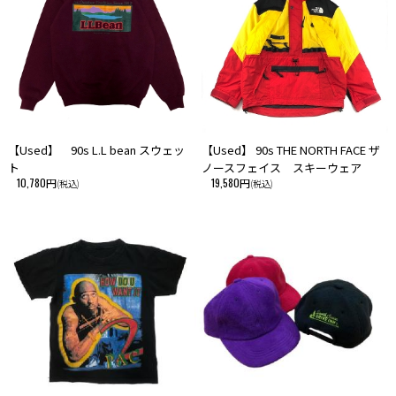
※こちらはVintage＆Usedの商品となります。
商品の状態に関しましては、スタッフが一点一点確認し上述しておりま
す。
また、デッドストックのアイテムに関しましても、新品とは異なり、
【Used】 90s L.L bean スウェッ
【Used】 90s THE NORTH FACE ザ
保管時に生じる傷やスレなどがありますことをご了承ください。
ト
ノースフェイス スキーウェア
10,780円
19,580円
(税込)
(税込)
color：White
size(表記)：なし
size（実寸）：着丈 57cm／身幅 54cm ／裄丈 81cm