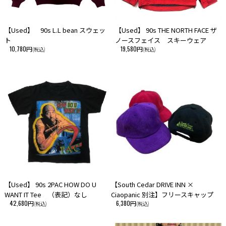
【Used】 90s L.L bean スウェッ
【Used】 90s THE NORTH FACE ザ
ト
ノースフェイス スキーウェア
10,780円
19,580円
(税込)
(税込)
【Used】 90s 2PAC HOW DO U
【South Cedar DRIVE INN ×
WANT IT Tee （表記）なし
Ciaopanic 別注】フリースキャップ
42,680円
6,380円
(税込)
(税込)