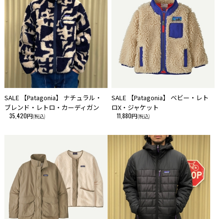
当サイトに掲載している商品は、実店舗でも同時に販売しております。
サイトよりご注文を頂いた時点で稀に実店舗にて完売してしまい欠品して
しまう場合がございます。
今後の入荷予定を確認して入荷が困難な場合は、誠に勝手ながらご注文の
キャンセルさせて頂きます。
在庫管理は、できる限りリアルタイムな更新を心がけておりますが、万一
欠品の際はご了承下さい。
SALE 【Patagonia】 ナチュラル・
SALE 【Patagonia】 ベビー・レト
ブレンド・レトロ・カーディガン
ロX・ジャケット
35,420円
11,880円
(税込)
(税込)