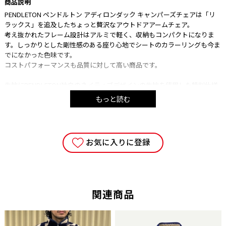
商品説明
PENDLETON ペンドルトン アディロンダック キャンパーズチェアは「リ
ラックス」を追及したちょっと贅沢なアウトドアアームチェア。
考え抜かれたフレーム設計はアルミで軽く、収納もコンパクトになりま
す。しっかりとした剛性感のある座り心地でシートのカラーリングも今ま
でになかった色味です。
コストパフォーマンスも品質に対して高い商品です。
生地にPENDLETON独自のネイティブデザインの生地を使用した特別仕様
モデルとなります。
もっと読む
■使用時サイズ：約W57cm×D68cm×H90cm
■収納時サイズ：約W15cm×D15cm×H113㎝
■座面両端のフレームの高さ：約43.5㎝
お気に入りに登録
■座面布部（おしり部分）：約33㎝
■重量：約2.9kg
■シート素材：ポリエステル100％
■フレーム素材：アルミ合金
■耐荷重：80kg
関連商品
■付属品：ナイロン収納ケース
■原産国：中国
■注意事項