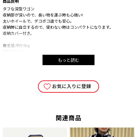
商品説明
タフな深型ワゴン
収納部が深いので、長い物を運ぶ時も心強い!
太いホイールで、デコボコ道でも安心。
収納時に自立するので、使わない時はコンパクトになります。
収納カバー付き。
■重量/約9.5kg
■耐荷重/80kg
■サイズ/[展開時外側]幅98x奥行44x高さ74cm(取手高94cm)
もっと読む
[展開時内側]幅93.5x奥行き39x高さ47cm
[収納時]幅43x奥行き24x高さ76cm
■素材/本体生地:ポリエステル、フレーム:スチール
■カラー/本体:サンドベージュ、フレーム:ブラック
お気に入りに登録
■付属品/収納カバー
■注意事項
関連商品
・ご使用の端末により、実物とは多少色合い等が異なって見える場合がご
ざいます。予めご了承下さい。
・当サイトに掲載している商品は、実店舗でも同時に販売しております。