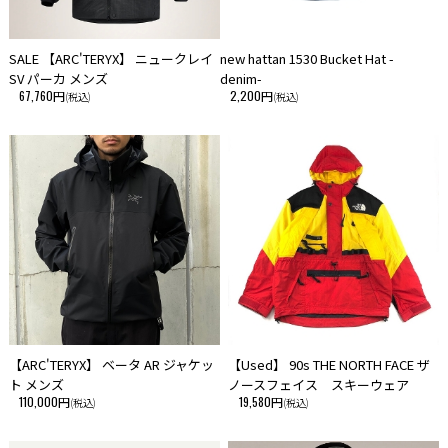
SALE 【ARC'TERYX】 ニュークレイ
new hattan 1530 Bucket Hat -
SV パーカ メンズ
denim-
67,760円
2,200円
(税込)
(税込)
【ARC'TERYX】 ベータ AR ジャケッ
【Used】 90s THE NORTH FACE ザ
ト メンズ
ノースフェイス スキーウェア
110,000円
19,580円
(税込)
(税込)