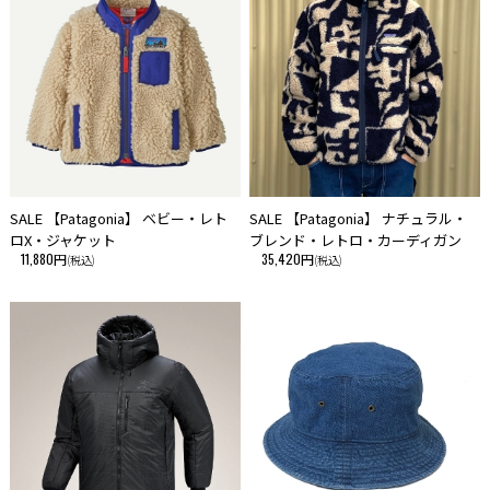
サイトよりご注文を頂いた時点で、まれに実店舗にて完売し欠品の場合が
ございます。 今後の入荷予定を確認して入荷が困難な場合は、誠に勝手
ながらご注文をキャンセルとさせて頂きます。 在庫管理は、できる限り
リアルタイムな更新を心がけておりますが、万一欠品の際はご了承下さ
い。
・こちらの商品は、初期の製品不良以外での返品・交換はお断りさせて頂
いております。あらかじめご了承ください。
SALE 【Patagonia】 ベビー・レト
SALE 【Patagonia】 ナチュラル・
ロX・ジャケット
ブレンド・レトロ・カーディガン
11,880円
35,420円
(税込)
(税込)