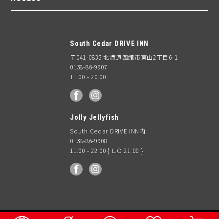
South Cedar DRIVE INN
〒041-0835 北海道函館市東山2丁目6-1
0138-86-9907
11:00 - 20:00
facebook
Instagram
Jolly Jellyfish
South Cedar DRIVE INN内
0138-86-9908
11:00 - 22:00 { L.O.21:00 }
facebook
Instagram