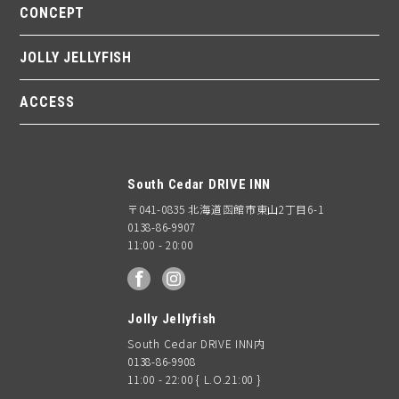
CONCEPT
JOLLY JELLYFISH
ACCESS
South Cedar DRIVE INN
〒041-0835 北海道函館市東山2丁目6-1
0138-86-9907
11:00 - 20:00
facebook
Instagram
Jolly Jellyfish
South Cedar DRIVE INN内
0138-86-9908
11:00 - 22:00 { L.O.21:00 }