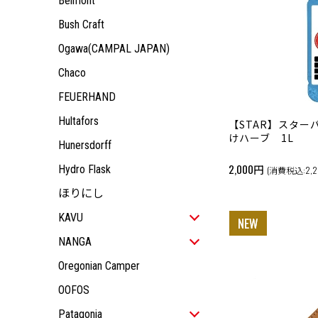
Belmont
KIDS
JACKET
ALL ITEM
OUTDOOR GEAR
TOPS
JACKET
ALL ITEM
Bush Craft
ACCESSORY
PANTS
TOPS
JACKET
Ogawa(CAMPAL JAPAN)
PANTS
TOPS
Chaco
PANTS
FEUERHAND
Hultafors
【STAR】スター
けハーブ 1L
Hunersdorff
2,000円
Hydro Flask
(消費税込:2,2
ほりにし
KAVU
ALL ITEM
NANGA
MEN
ALL ITEM
Oregonian Camper
WOMEN
ALL ITEM
MEN
OOFOS
KIDS
JACKET
ALL ITEM
WOMEN
ALL ITEM
OUTDOOR GEAR
TOPS
JACKET
ALL ITEM
Patagonia
KIDS
JACKET
ALL ITEM