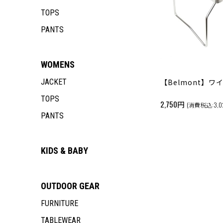
TOPS
PANTS
WOMENS
JACKET
【Belmont】ワイ
TOPS
2,750円
(消費税込:3,0
PANTS
KIDS & BABY
OUTDOOR
GEAR
FURNITURE
TABLEWEAR