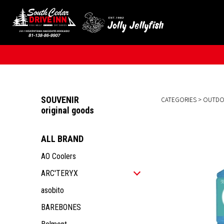
SOUVENIR
CATEGORIES
>
OUTD
original goods
ALL BRAND
AO Coolers
ARC'TERYX
ALL ITEM
asobito
MEN
BAREBONES
WOMEN
ALL ITEM