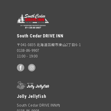
South Cedar DRIVE INN
〒041-0835 北海道函館市東山2丁目6-1
0138-86-9907
11:00 - 19:00
facebook
Instagram
Jolly Jellyfish
South Cedar DRIVE INN内
0138-86-9908