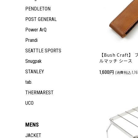
ACCESSORY
PANTS
TOPS
JACKET
OUTDOOR GEAR
TOPS
JACKET
ALL ITEM
ALL ITEM
PENDLETON
PANTS
TOPS
ACCESSORY
PANTS
TOPS
JACKET
MEN
POST GENERAL
PANTS
PANTS
TOPS
WOMEN
ALL ITEM
Power ArQ
PANTS
KIDS
JACKET
ALL ITEM
OUTDOOR GEAR
TOPS
JACKET
ALL ITEM
Prandi
ACCESSORY
PANTS
TOPS
JACKET
SEATTLE SPORTS
PANTS
TOPS
【Bush Craft
ルマッチ シース
Snugpak
PANTS
1,600円
STANLEY
(消費税込:1,76
tab.
THERMAREST
UCO
MENS
JACKET