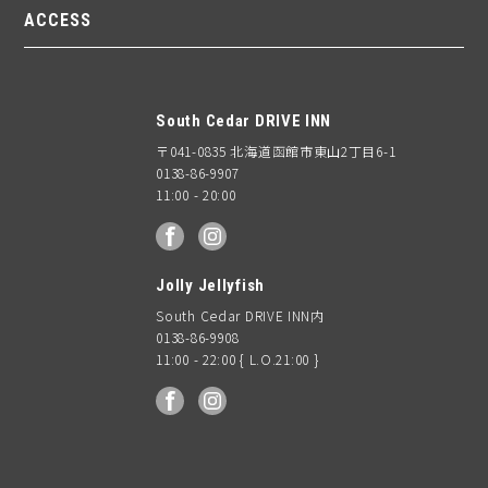
ACCESS
South Cedar DRIVE INN
〒041-0835 北海道函館市東山2丁目6-1
0138-86-9907
11:00 - 20:00
facebook
Instagram
Jolly Jellyfish
South Cedar DRIVE INN内
0138-86-9908
11:00 - 22:00 { L.O.21:00 }
facebook
Instagram