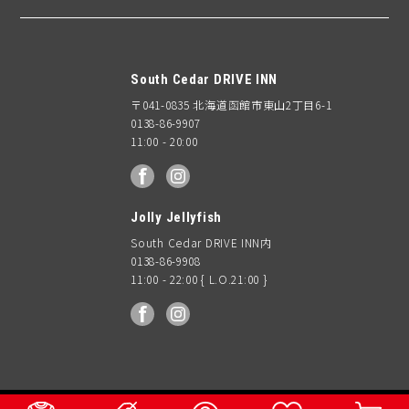
South Cedar DRIVE INN
〒041-0835 北海道函館市東山2丁目6-1
0138-86-9907
11:00 - 20:00
facebook
Instagram
Jolly Jellyfish
South Cedar DRIVE INN内
0138-86-9908
11:00 - 22:00 { L.O.21:00 }
facebook
Instagram