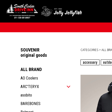
SOUVENIR
CATEGORIES
>
ALL BR
original goods
accessory
outdo
ALL BRAND
AO Coolers
ARC'TERYX
ALL ITEM
asobito
MEN
BAREBONES
WOMEN
ALL ITEM