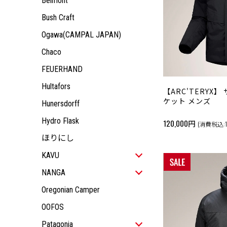
Belmont
KIDS
JACKET
ALL ITEM
OUTDOOR GEAR
TOPS
JACKET
ALL ITEM
Bush Craft
ACCESSORY
PANTS
TOPS
JACKET
Ogawa(CAMPAL JAPAN)
PANTS
TOPS
Chaco
PANTS
FEUERHAND
Hultafors
【ARC'TERYX
ケット メンズ
Hunersdorff
Hydro Flask
120,000円
(消費税込:1
ほりにし
KAVU
ALL ITEM
NANGA
MEN
ALL ITEM
Oregonian Camper
WOMEN
ALL ITEM
MEN
OOFOS
KIDS
JACKET
ALL ITEM
WOMEN
ALL ITEM
OUTDOOR GEAR
TOPS
JACKET
ALL ITEM
Patagonia
KIDS
JACKET
ALL ITEM