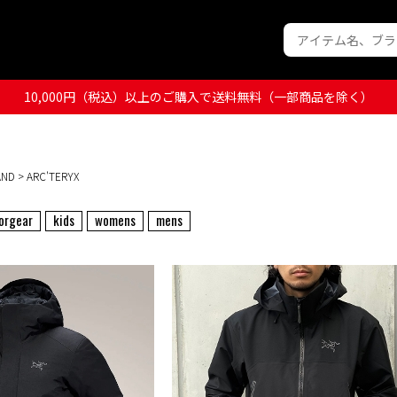
10,000円（税込）以上のご購入で送料無料（一部商品を除く）
AND
> ARC'TERYX
orgear
kids
womens
mens