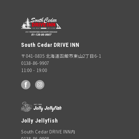
South Cedar DRIVE INN
〒041-0835 北海道函館市東山2丁目6-1
0138-86-9907
11:00 - 19:00
facebook
Instagram
Jolly Jellyfish
South Cedar DRIVE INN内
0138-86-9908