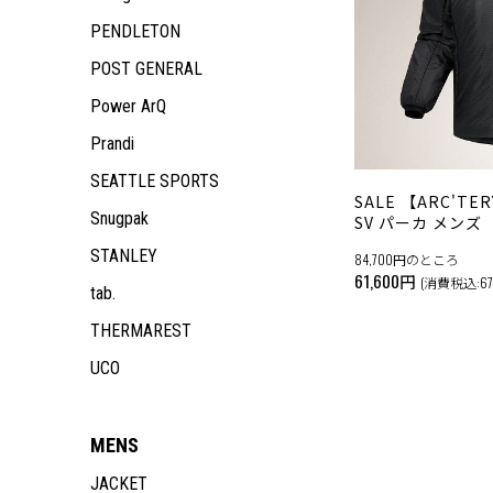
ACCESSORY
PANTS
TOPS
JACKET
OUTDOOR GEAR
TOPS
JACKET
ALL ITEM
ALL ITEM
PENDLETON
PANTS
TOPS
ACCESSORY
PANTS
TOPS
JACKET
MEN
POST GENERAL
PANTS
PANTS
TOPS
WOMEN
ALL ITEM
Power ArQ
PANTS
KIDS
JACKET
ALL ITEM
OUTDOOR GEAR
TOPS
JACKET
ALL ITEM
Prandi
ACCESSORY
PANTS
TOPS
JACKET
SEATTLE SPORTS
PANTS
TOPS
SALE 【ARC'T
Snugpak
PANTS
SV パーカ メンズ
STANLEY
84,700円のところ
61,600円
(消費税込:67
tab.
THERMAREST
UCO
MENS
JACKET