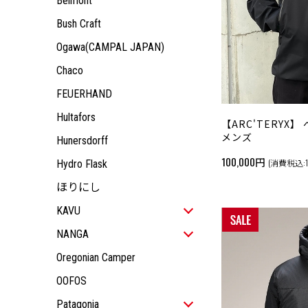
Belmont
KIDS
JACKET
ALL ITEM
OUTDOOR GEAR
TOPS
JACKET
ALL ITEM
Bush Craft
ACCESSORY
PANTS
TOPS
JACKET
Ogawa(CAMPAL JAPAN)
PANTS
TOPS
Chaco
PANTS
FEUERHAND
Hultafors
【ARC'TERYX】
メンズ
Hunersdorff
100,000円
(消費税込:11
Hydro Flask
ほりにし
KAVU
ALL ITEM
NANGA
MEN
ALL ITEM
Oregonian Camper
WOMEN
ALL ITEM
MEN
OOFOS
KIDS
JACKET
ALL ITEM
WOMEN
ALL ITEM
OUTDOOR GEAR
TOPS
JACKET
ALL ITEM
Patagonia
KIDS
JACKET
ALL ITEM