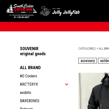
SOUVENIR
CATEGORIES
>
ALL BR
original goods
accessory
outdo
ALL BRAND
AO Coolers
ARC'TERYX
ALL ITEM
asobito
MEN
BAREBONES
WOMEN
ALL ITEM