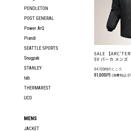
ACCESSORY
PANTS
TOPS
JACKET
OUTDOOR GEAR
TOPS
JACKET
ALL ITEM
ALL ITEM
PENDLETON
PANTS
TOPS
ACCESSORY
PANTS
TOPS
JACKET
MEN
POST GENERAL
PANTS
PANTS
TOPS
WOMEN
ALL ITEM
Power ArQ
PANTS
KIDS
JACKET
ALL ITEM
OUTDOOR GEAR
TOPS
JACKET
ALL ITEM
Prandi
ACCESSORY
PANTS
TOPS
JACKET
SEATTLE SPORTS
PANTS
TOPS
SALE 【ARC'T
Snugpak
PANTS
SV パーカ メンズ
STANLEY
84,700円のところ
61,600円
(消費税込:67
tab.
THERMAREST
UCO
MENS
JACKET