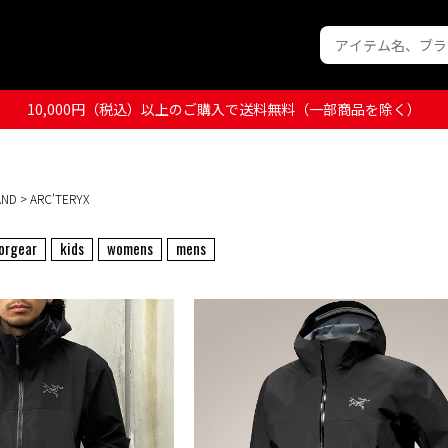
10,000円（税込）以上のご購入で送料無料（一部商品を除く）
AND
> ARC'TERYX
orgear
kids
womens
mens