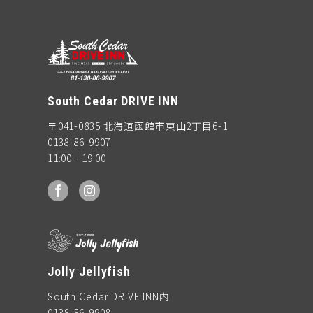
South Cedar DRIVE INN
〒041-0835 北海道函館市東山2丁目6-1
0138-86-9907
11:00 - 19:00
facebook
Instagram
Jolly Jellyfish
South Cedar DRIVE INN内
0138-86-9908