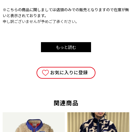
※こちらの商品に関しましては店頭のみでの販売となりますので在庫が無
いと表示されております。
申し訳ございませんが予めご了承ください。
古典的なトレッキング ハチェットは藪漕ぎをするときやキャンプファイ
もっと読む
ヤーで行う作業などアウトドア役立ちます。
このハチェットは、薪の収集や処理、シェルターを作ったり、キャンプ場
での作業など森林で行うほとんどすべての作業に使えます。
多目的に使え軽量なため、このアックスははベストセラーになっていま
お気に入りに登録
す。
・サイズ：375mm（全長）
・刃長：約75mm
・ヘッド重量/ 総重量：500g/805g
関連商品
・ヒッコリー柄
・革シース付
・ギフトボックス入
・スウェーデン製