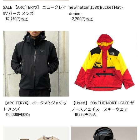
SALE 【ARC'TERYX】 ニュークレイ
new hattan 1530 Bucket Hat -
SV パーカ メンズ
denim-
67,760円
2,200円
(税込)
(税込)
【ARC'TERYX】 ベータ AR ジャケッ
【Used】 90s THE NORTH FACE ザ
ト メンズ
ノースフェイス スキーウェア
110,000円
19,580円
(税込)
(税込)