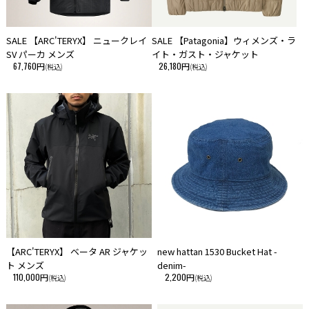
うです。
そういった海外製品の特性を、予めご理解頂き、ご愛用いただけますよ
う、お願い申しあげます。
SALE 【ARC'TERYX】 ニュークレイ
SALE 【Patagonia】ウィメンズ・ラ
SV パーカ メンズ
イト・ガスト・ジャケット
・当サイトに掲載している商品は、実店舗でも同時に販売しております。
67,760円
26,180円
(税込)
(税込)
サイトよりご注文を頂いた時点で稀に実店舗にて完売してしまい欠品して
しまう場合がございます。
今後の入荷予定を確認して入荷が困難な場合は、誠に勝手ながらご注文の
キャンセルさせて頂きます。
在庫管理は、できる限りリアルタイムな更新を心がけておりますが、万一
欠品の際はご了承下さい。
【ARC'TERYX】 ベータ AR ジャケッ
new hattan 1530 Bucket Hat -
ト メンズ
denim-
110,000円
2,200円
(税込)
(税込)