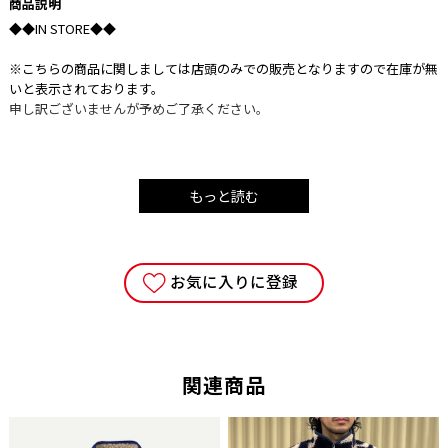
商品説明
◆◆IN STORE◆◆
※こちらの商品に関しましては店頭のみでの販売となりますので在庫が無
いと表示されております。
申し訳ございませんが予めご了承ください。
もっと読む
YANKEEハチェット600 トラディショナル アッシュハンドル
プランディ（PRANDI）社はイタリアの木工市場において50年以上の歴史
と革新的なクオリティを提供する木工道具製造企業です。
お気に入りに登録
四角いヘッドが特徴の焚き付け作成用キンドリングハチェット。
ヘッド重量は約600g（職人の手作業による製造なので個体差はございま
す）。
直線的な刃で枝払いがしやすいのはもちろん、四角く平らな斧背のためハ
関連商品
ンマーとしての用途としても使い易い。