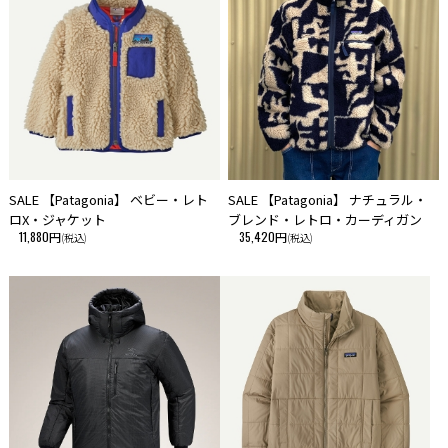
【サイズ・刃渡り・重量】
約L385xH140xW27mm・80mm・約820g
【素材】
斧頭 ：1045炭素鋼
ハンドル：アッシュ（タモ）
【生産国】
・イタリア
SALE 【Patagonia】 ベビー・レト
SALE 【Patagonia】 ナチュラル・
【付属品】
ロX・ジャケット
ブレンド・レトロ・カーディガン
・ラバーサック付き
11,880円
35,420円
(税込)
(税込)
■注意事項
・ご使用の端末により、実物とは多少色合い等が異なって見える場合がご
ざいますことを予めご了承下さい。
・海外製品における、屋外での使用を目的とした商品に関しまして、多少
の擦れ・欠け・傷は許容範囲内として製造・流通されていることが多いよ