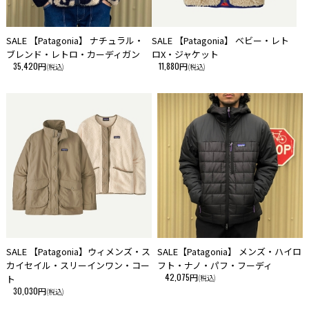
・海外製品における、屋外での使用を目的とした商品に関しまして、多少
の擦れ・欠け・傷は許容範囲内として製造・流通されていることが多いよ
うです。
SALE 【Patagonia】 ナチュラル・
SALE 【Patagonia】 ベビー・レト
そういった海外製品の特性を、予めご理解頂き、ご愛用いただけますよ
ブレンド・レトロ・カーディガン
ロX・ジャケット
う、お願い申しあげます。
35,420円
11,880円
(税込)
(税込)
・当サイトに掲載している商品は、実店舗でも同時に販売しております。
サイトよりご注文を頂いた時点で稀に実店舗にて完売してしまい欠品して
しまう場合がございます。
今後の入荷予定を確認して入荷が困難な場合は、誠に勝手ながらご注文の
キャンセルさせて頂きます。
在庫管理は、できる限りリアルタイムな更新を心がけておりますが、万一
欠品の際はご了承下さい。
SALE 【Patagonia】ウィメンズ・ス
SALE【Patagonia】 メンズ・ハイロ
カイセイル・スリーインワン・コー
フト・ナノ・パフ・フーディ
42,075円
ト
(税込)
30,030円
(税込)