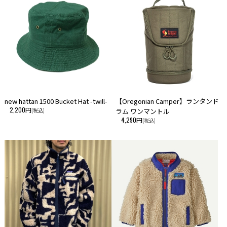
【サイズ・刃渡り・重量】
約L710xH200xW34mm・72mm・約2040g
【素材】
斧頭 ：1045炭素鋼
ハンドル：ヒッコリー
【生産国】
new hattan 1500 Bucket Hat -twill-
【Oregonian Camper】ランタンド
・イタリア（ハンドルのみUSA）
2,200円
(税込)
ラム ワンマントル
4,290円
(税込)
【付属品】
・ラバーサック付き
■注意事項
・ご使用の端末により、実物とは多少色合い等が異なって見える場合がご
ざいますことを予めご了承下さい。