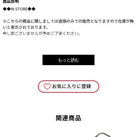
商品説明
◆◆IN STORE◆◆
※こちらの商品に関しましては店頭のみでの販売となりますので在庫が無
いと表示されております。
申し訳ございませんが予めご了承ください。
もっと読む
スカンジナビアン スプリッティングウェッジアックス1500 トラディショ
ナル ヒッコリーハンドル
プランディ（PRANDI）社はイタリアの木工市場において50年以上の歴史
お気に入りに登録
と革新的なクオリティを提供する木工道具製造企業です。
その重量と分厚い刃身でクサビ効果を発揮して薪を割るスプリッティング
アックス。
ヘッド重量は約1500g（職人の手作業による製造なので個体差はございま
関連商品
す）。
スプリットアックスとしては軽量ながらもバランスに優れ、取り回ししや
すい薪割り斧です。