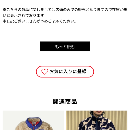
※こちらの商品に関しましては店頭のみでの販売となりますので在庫が無
いと表示されております。
申し訳ございませんが予めご了承ください。
古典的なトレッキング ハチェットは藪漕ぎをするときやキャンプファイ
もっと読む
ヤーで行う作業などアウトドア役立ちます。
このハチェットは、薪の収集や処理、シェルターを作ったり、キャンプ場
での作業など森林で行うほとんどすべての作業に使えます。
多目的に使え軽量なため、このアックスははベストセラーになっていま
お気に入りに登録
す。
・サイズ：375mm（全長）
・刃長：約75mm
・ヘッド重量/ 総重量：500g/805g
関連商品
・ヒッコリー柄
・革シース付
・ギフトボックス入
・スウェーデン製