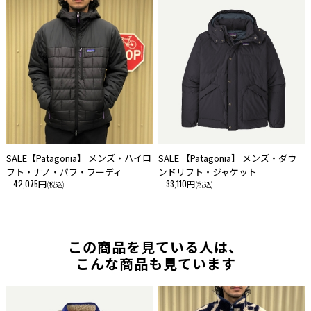
■注意事項
・ご使用の端末により、実物とは多少色合い等が異なって見える場合がご
ざいます。予めご了承下さい。
・当サイトに掲載している商品は、実店舗でも同時に販売しております。
サイトよりご注文を頂いた時点で、まれに実店舗にて完売し欠品の場合が
ございます。 今後の入荷予定を確認して入荷が困難な場合は、誠に勝手
ながらご注文をキャンセルとさせて頂きます。 在庫管理は、できる限り
リアルタイムな更新を心がけておりますが、万一欠品の際はご了承下さ
い。
SALE【Patagonia】 メンズ・ハイロ
SALE 【Patagonia】 メンズ・ダウ
フト・ナノ・パフ・フーディ
ンドリフト・ジャケット
42,075円
33,110円
(税込)
(税込)
この商品を見ている人は、
こんな商品も見ています