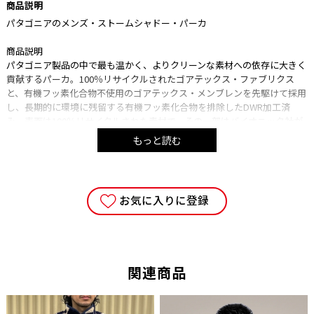
商品説明
パタゴニアのメンズ・ストームシャドー・パーカ
商品説明
パタゴニア製品の中で最も温かく、よりクリーンな素材への依存に大きく
貢献するパーカ。100％リサイクルされたゴアテックス・ファブリクス
と、有機フッ素化合物不使用のゴアテックス・メンブレンを先駆けて採用
し、長期的に環境に残留する有機フッ素化合物を排除したDWR加工済
み。表面は100％リサイクルされた素材で、その一部はバイオニック社が
海洋プラスチックごみを再利用した素材を使用。フェアトレード・サーテ
もっと読む
ィファイド工場で製造
【特徴】
リサイクル・ポリエステル100％のゴアテックス素材
お気に入りに登録
シェルの素材は平織りのリサイクル・ポリエステル100％のゴアテック
ス・ファブリックスを使用し、その一部はバイオニック社がコスタリカの
沿岸部と周辺海域で回収した海洋プラスチックを再利用
有機フッ素化合物不使用のDWR加工
関連商品
本体と裏地はDWR加工（有機フッ素化合物不使用の耐久性撥水コーティン
グ）済み