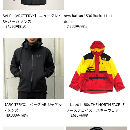
SALE 【ARC'TERYX】 ニュークレイ
new hattan 1530 Bucket Hat -
SV パーカ メンズ
denim-
67,760円
2,200円
(税込)
(税込)
【ARC'TERYX】 ベータ AR ジャケッ
【Used】 90s THE NORTH FACE ザ
ト メンズ
ノースフェイス スキーウェア
110,000円
19,580円
(税込)
(税込)