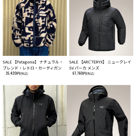
100％リサイクル・ダウンのインサレーション
700フィルパワー・リサイクル・ダウン100％（ダウン製品から再生され
たダックダウンとグースダウン）のインサレーション入り
ストームフラップを備えたツーウェイ・フロントジッパー
ツーウェイ・フロントジッパーは外側に隠しスナップ留めストームフラッ
プを備え、内側にもストームフラップ付き。襟はあごへのあたりが快適な
起毛ジャージーの裏地付き
調整可能なインサレーション入りの固定式フード
SALE 【Patagonia】 ナチュラル・
SALE 【ARC'TERYX】 ニュークレイ
保温性とプロテクションを提供するインサレーション入りの固定式フード
ブレンド・レトロ・カーディガン
SV パーカ メンズ
は隠しドローコードで調節可能
35,420円
67,760円
(税込)
(税込)
ジッパー式ポケット
ジッパー式ハンドウォーマーポケットが２つと、内側に貴重品を安全に収
納できるチェストポケットが１つ
調整可能なストームカフス
手袋の上にも下にもフィットし温かさを封じ込める袖口。裾の隠しドロー
コードはフロントポケットの内側から調節可能
原産国
ベトナム製