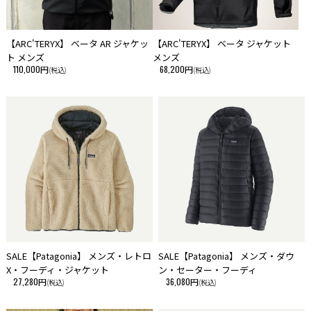
重さ
1,182 g (41.7 oz)
【ARC'TERYX】 ベータ AR ジャケッ
【ARC'TERYX】 ベータ ジャケット
ト メンズ
メンズ
SIZE
110,000円
68,200円
(税込)
(税込)
S M L XL
身幅 58 62 67 70
後着丈 74 77 79 82
裄丈 91 93 96 98
仕上がり寸法（平置き/cm）
※実製品の寸法と若干異なる場合があります
【素材】
シェル：平織りの4.6オンス・75デニール・リサイクル・ポリエステル
100％の２層構造ゴアテックス・ファブリックス。その一部はバイオニッ
ク社がコスタリカの沿岸部と周辺海域で回収した海洋プラスチックを再利
用。裏地：２オンス・ポリエステル100％（リサイクル・ポリエステル
70％）のストレッチ・タフタ。シェルと裏地はDWR加工（有機フッ素化
SALE【Patagonia】 メンズ・レトロ
SALE【Patagonia】 メンズ・ダウ
合物不使用の耐久性撥水コーティング）済み。インサレーション：700フ
X・フーディ・ジャケット
ン・セーター・フーディ
ィルパワー・リサイクル・ダウン100％（ダウン製品から再生されたダッ
27,280円
36,080円
(税込)
(税込)
クダウンとグースダウン）。裏地とインサレーションはブルーサインの認
証済み。フェアトレード・サーティファイド工場で製造