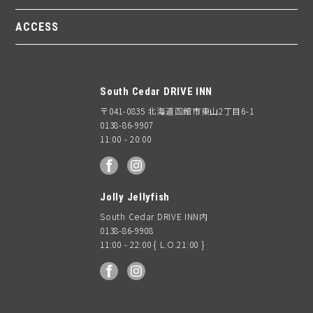
ACCESS
South Cedar DRIVE INN
〒041-0835 北海道函館市東山2丁目6-1
0138-86-9907
11:00 - 20:00
facebook
Instagram
Jolly Jellyfish
South Cedar DRIVE INN内
0138-86-9908
11:00 - 22:00 { L.O.21:00 }
facebook
Instagram