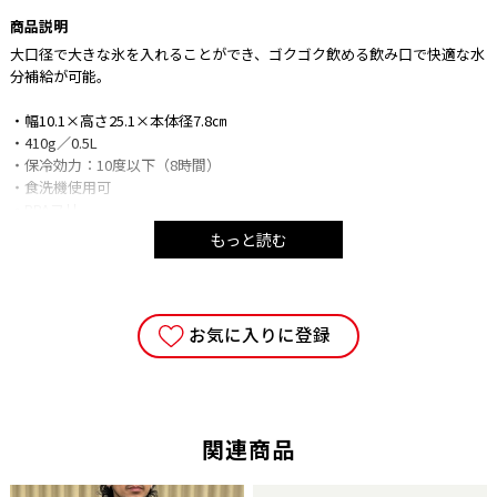
商品説明
大口径で大きな氷を入れることができ、ゴクゴク飲める飲み口で快適な水
分補給が可能。
・幅10.1×高さ25.1×本体径7.8㎝
・410g／0.5L
・保冷効力：10度以下（8時間）
・食洗機使用可
・BPAフリー
もっと読む
■注意事項
・ご使用の端末により、実物とは多少色合い等が異なって見える場合がご
ざいます。予めご了承下さい。
・当サイトに掲載している商品は、実店舗でも同時に販売しております。
お気に入りに登録
サイトよりご注文を頂いた時点で、まれに実店舗にて完売し欠品の場合が
ございます。 今後の入荷予定を確認して入荷が困難な場合は、誠に勝手
ながらご注文をキャンセルとさせて頂きます。 在庫管理は、できる限り
リアルタイムな更新を心がけておりますが、万一欠品の際はご了承下さ
い。
関連商品
・こちらの商品は、初期の製品不良以外での返品・交換はお断りさせて頂
いております。あらかじめご了承ください。