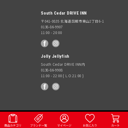
South Cedar DRIVE INN
〒041-0835 北海道函館市東山2丁目6-1
0138-86-9907
11:00 - 20:00
facebook
Instagram
Jolly Jellyfish
South Cedar DRIVE INN内
0138-86-9908
11:00 - 22:00 { L.O.21:00 }
facebook
Instagram
OUTDOOR
AO Coolers
WOMENS
KIDS & BABY
ACCESSORY
VINTAGE
MENS
© 2018 South Ceder DRIVE INN
GEAR
商品カテゴリ
ブランド一覧
マイページ
お気に入り
カート