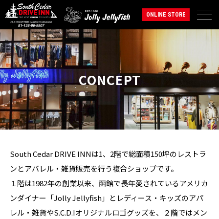
ONLINE STORE
CONCEPT
South Cedar DRIVE INNは1、2階で総面積150坪のレストラ
ンとアパレル・雑貨販売を行う複合ショップです。
１階は1982年の創業以来、函館で長年愛されているアメリカ
ンダイナー「Jolly Jellyfish」と
レディース・キッズのアパ
レル・雑貨やS.C.D.Iオリジナルロゴグッズを、
２階ではメン