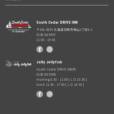
South Cedar DRIVE INN
〒041-0835 北海道函館市東山2丁目6-1
0138-86-9907
11:00 - 19:00
facebook
Instagram
Jolly Jellyfish
South Cedar DRIVE INN内
0138-86-9908
morning 8:30 - 11:00 { L.O.10:30 }
lunch 11:00 - 17:00 { L.O.16:30 }
facebook
Instagram