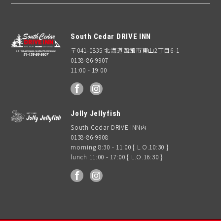
South Cedar DRIVE INN
〒041-0835 北海道函館市東山2丁目6-1
0138-86-9907
11:00 - 19:00
facebook
Instagram
Jolly Jellyfish
South Cedar DRIVE INN内
0138-86-9908
morning 8:30 - 11:00 { L.O.10:30 }
lunch 11:00 - 17:00 { L.O.16:30 }
facebook
Instagram