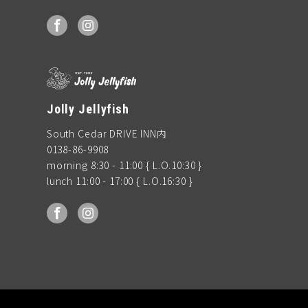
facebook
Instagram
Jolly Jellyfish
South Cedar DRIVE INN内
0138-86-9908
morning 8:30 - 11:00 { L.O.10:30 }
lunch 11:00 - 17:00 { L.O.16:30 }
facebook
Instagram