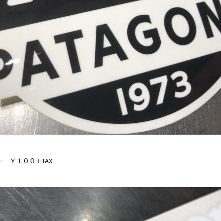
 ￥１００＋TAX