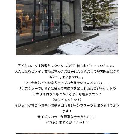
子どものころは初雪をワクワクしながら待ちわびていていたのに、
大人になるとタイヤ交換だ雪かきだ暖房代だなんだって現実問題ばかり
考えてしまいますね。。
でも今年はそんなネガティブな考えをいったん忘れて！！
サウスシダーでは童心に帰って雪遊びを楽しむためのジャケットや
ワカサギ釣りでもつかえるような極厚ダウンに
（めちゃあったか！）
ちびっ子が雪の中で全力で動き回れるジャンプスーツも取り揃えており
ます！
サイズ＆カラーが豊富な今のうちに！！
ぜひ見に来てください～！！