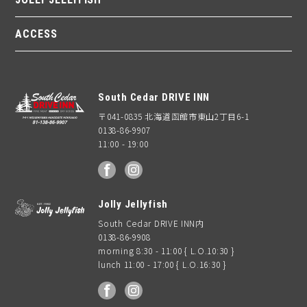
ACCESS
South Cedar DRIVE INN
〒041-0835 北海道函館市東山2丁目6-1
0138-86-9907
11:00 - 19:00
facebook
Instagram
Jolly Jellyfish
South Cedar DRIVE INN内
0138-86-9908
morning 8:30 - 11:00 { L.O.10:30 }
lunch 11:00 - 17:00 { L.O.16:30 }
facebook
Instagram