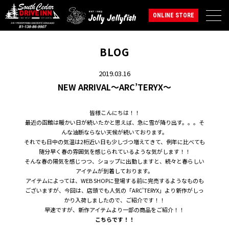
ONLINE STORE
BLOG
2019.03.16
NEW ARRIVAL～ARC’TERYX～
皆様こんにちは！！
最近の函館は暖かい日が続いたかと思えば、急に雪が降り出す。。。そ
んな油断ならない天候が続いております。
それでも日中の気温は2桁近い日も少しづつ増えてきて、例年に比べても
随分早く春の雰囲気を感じられているような気がします！！
そんな春の陽気を感じつつ、ショップに出勤しますと、続々と春らしい
アイテムが到着しております。
アイテムによっては、WEB SHOPに登場する前に完売するようなものも
ございますが、今回は、店頭でも人気の「ARC’TERYX」より新作がしっ
かり入荷しましたので、ご紹介です！！
早速ですが、新作アイテムより一部の商品をご紹介！！
こちらです！！