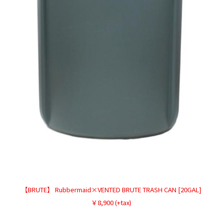
【BRUTE】 Rubbermaid×VENTED BRUTE TRASH CAN [20GAL]
￥8,900 (+tax)