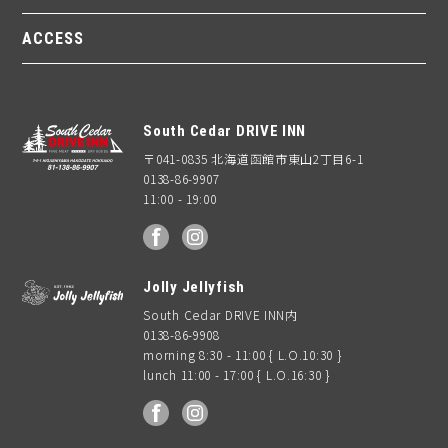
ACCESS
South Cedar DRIVE INN
〒041-0835 北海道函館市東山2丁目6-1
0138-86-9907
11:00 - 19:00
facebook
Instagram
Jolly Jellyfish
South Cedar DRIVE INN内
0138-86-9908
morning 8:30 - 11:00 { L.O.10:30 }
lunch 11:00 - 17:00 { L.O.16:30 }
facebook
Instagram