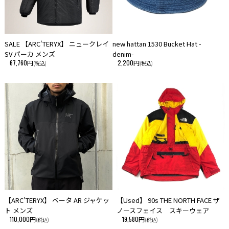
SALE 【ARC'TERYX】 ニュークレイ
new hattan 1530 Bucket Hat -
SV パーカ メンズ
denim-
67,760円
2,200円
(税込)
(税込)
【ARC'TERYX】 ベータ AR ジャケッ
【Used】 90s THE NORTH FACE ザ
ト メンズ
ノースフェイス スキーウェア
110,000円
19,580円
(税込)
(税込)