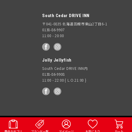
South Cedar DRIVE INN
〒041-0835 北海道函館市東山2丁目6-1
0138-86-9907
11:00 - 20:00
facebook
Instagram
Jolly Jellyfish
South Cedar DRIVE INN内
0138-86-9908
11:00 - 22:00 { L.O.21:00 }
facebook
Instagram
OUTDOOR
AO Coolers
WOMENS
KIDS & BABY
ACCESSORY
VINTAGE
MENS
© 2018 South Ceder DRIVE INN
GEAR
商品カテゴリ
ブランド一覧
マイページ
お気に入り
カート