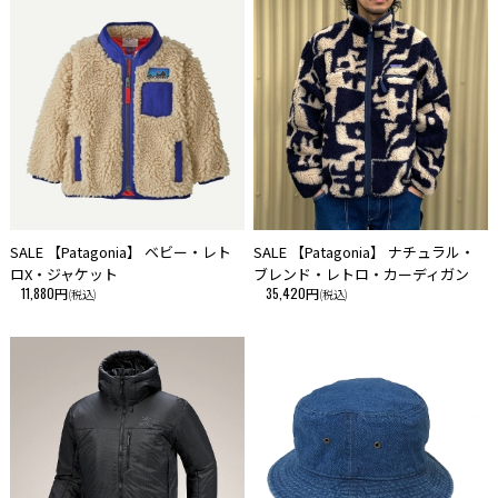
・ご使用の端末により、実物とは多少色合い等が異なって見える場合がご
ざいますことを予めご了承下さい。
・海外製品における、屋外での使用を目的とした商品に関しまして、多少
の擦れ・欠け・傷は許容範囲内として製造・流通されていることが多いよ
うです。
そういった海外製品の特性を、予めご理解頂き、ご愛用いただけますよ
う、お願い申しあげます。
・当サイトに掲載している商品は、実店舗でも同時に販売しております。
サイトよりご注文を頂いた時点で稀に実店舗にて完売してしまい欠品して
SALE 【Patagonia】 ベビー・レト
SALE 【Patagonia】 ナチュラル・
しまう場合がございます。
ロX・ジャケット
ブレンド・レトロ・カーディガン
今後の入荷予定を確認して入荷が困難な場合は、誠に
11,880円
35,420円
(税込)
(税込)