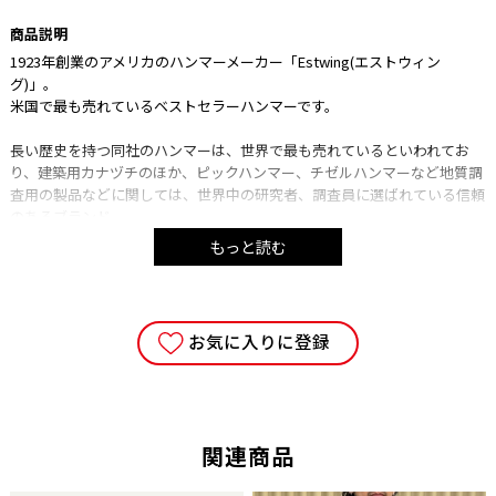
商品説明
1923年創業のアメリカのハンマーメーカー「Estwing(エストウィン
グ)」。
米国で最も売れているベストセラーハンマーです。
長い歴史を持つ同社のハンマーは、世界で最も売れているといわれてお
り、建築用カナヅチのほか、ピックハンマー、チゼルハンマーなど地質調
査用の製品などに関しては、世界中の研究者、調査員に選ばれている信頼
のあるブランド。
もっと読む
こちらの商品は、スチールと、ウッドグリップのコンビとなり、見た目に
も美しい一点になっております。
お気に入りに登録
素材l
グリップ：ヒッコリー材
ヘッド：スチール
関連商品
■注意事項