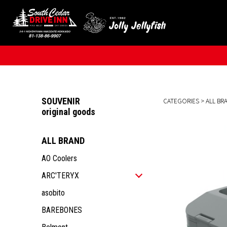
SOUVENIR
CATEGORIES
>
ALL BR
original goods
ALL BRAND
AO Coolers
ARC'TERYX
ALL ITEM
asobito
MEN
BAREBONES
WOMEN
ALL ITEM