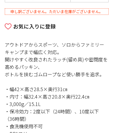
申し訳ございません。ただいま在庫がございません。
アウトドアからスポーツ、ソロからファミリー
キャンプまで幅広く対応。
開けやすく改良されたラッチ(留め具)や密閉度を
高めるパッキン、
ボトルを挟むゴムロープなど使い勝手を追求。
・幅42×高さ28.5×奥行31㎝
・内寸：幅32.4×高さ20.8×奥行22.4㎝
・3,000g／15.1L
・保冷効力：2度以下（24時間）、10度以下
（36時間）
・食洗機使用不可