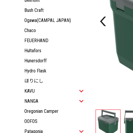
Belmont
KIDS
JACKET
ALL ITEM
OUTDOOR GEAR
TOPS
JACKET
ALL ITEM
Bush Craft
ACCESSORY
PANTS
TOPS
JACKET
Ogawa(CAMPAL JAPAN)
PANTS
TOPS
Chaco
PANTS
FEUERHAND
Hultafors
Hunersdorff
Hydro Flask
ほりにし
KAVU
ALL ITEM
NANGA
MEN
ALL ITEM
Oregonian Camper
WOMEN
ALL ITEM
MEN
OOFOS
KIDS
JACKET
ALL ITEM
WOMEN
ALL ITEM
OUTDOOR GEAR
TOPS
JACKET
ALL ITEM
Patagonia
KIDS
JACKET
ALL ITEM