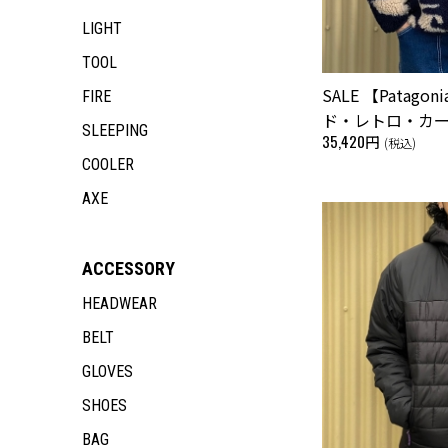
LIGHT
TOOL
SALE 【Patag
FIRE
ド・レトロ・カ
SLEEPING
35,420円
(税込)
COOLER
AXE
ACCESSORY
HEADWEAR
BELT
GLOVES
SHOES
BAG